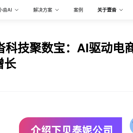
电商数据升级，开启业绩新增长
小沓AI
解决方案
案例
关于壹沓
壹沓科技聚数宝：AI驱动电
增长