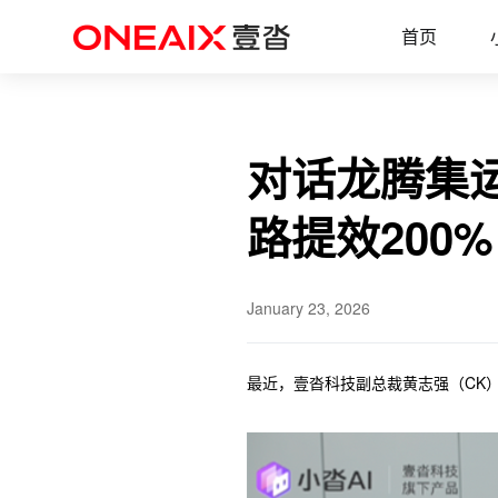
首页
新闻动态
对话龙腾集运CEO郑志华：小沓AI数
首页
对话龙腾集运
路提效200%
January 23, 2026
最近，壹沓科技副总裁黄志强（CK）