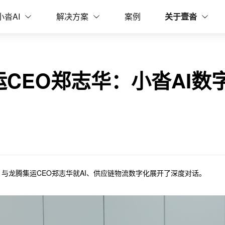
字员工，全链路提效200%
小沓AI
解决方案
案例
关于壹沓
CEO郑志华：小沓AI数
与龙腾集运CEO郑志华就AI、供应链物流数字化展开了深度对话。